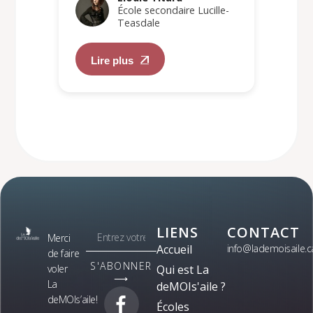
École secondaire Lucille-
Teasdale
Lire plus
LIENS
CONTACT
Merci
Accueil
info@lademoisaile.c
de faire
S'ABONNER
voler
Qui est La
⟶
La
deMOIs'aile ?
deMOIs’aile!
Écoles