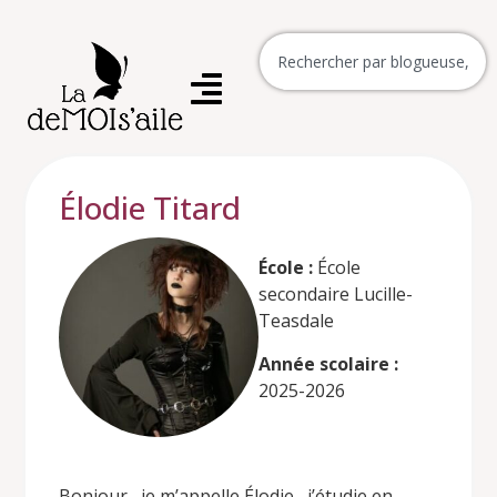
Élodie Titard
École :
École
secondaire Lucille-
Teasdale
Année scolaire :
2025-2026
Bonjour , je m’appelle Élodie, j’étudie en