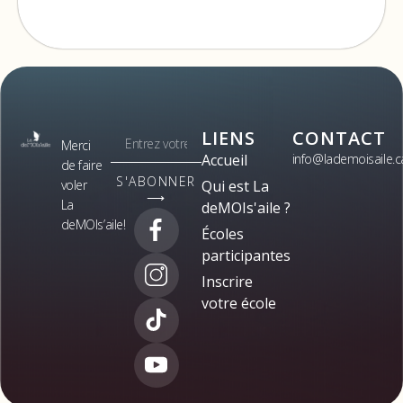
LIENS
CONTACT
Merci
Accueil
info@lademoisaile.c
de faire
S'ABONNER
voler
Qui est La
⟶
La
deMOIs'aile ?
deMOIs’aile!
Écoles
participantes
Inscrire
votre école