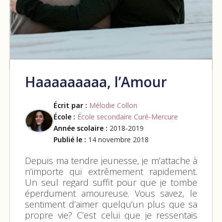
Haaaaaaaaa, l’Amour
Écrit par :
Mélodie Collon
École :
École secondaire Curé-Mercure
Année scolaire :
2018-2019
Publié le :
14 novembre 2018
Depuis ma tendre jeunesse, je m’attache à
n’importe qui extrêmement rapidement.
Un seul regard suffit pour que je tombe
éperdument amoureuse. Vous savez, le
sentiment d’aimer quelqu’un plus que sa
propre vie? C’est celui que je ressentais