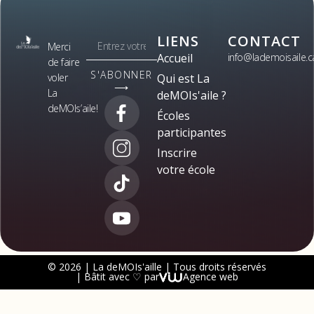
LIENS
CONTACT
Merci
Accueil
info@lademoisaile.c
de faire
S'ABONNER
voler
Qui est La
⟶
La
deMOIs'aile ?
deMOIs’aile!
Écoles
participantes
Inscrire
votre école
© 2026 | La deMOIs'aille | Tous droits réservés
| Bâtit avec ♡ par
Agence web