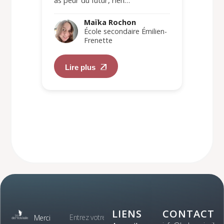
as peur du futur, rien…
Maïka Rochon
École secondaire Émilien-
Frenette
Lire plus
LIENS
CONTACT
Merci