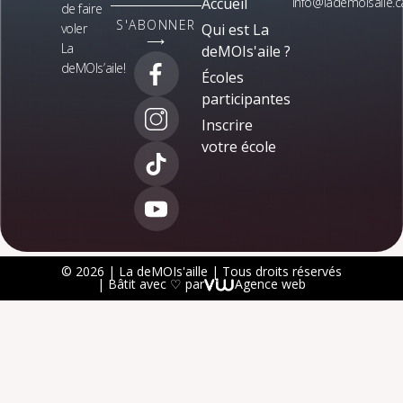
Accueil
info@lademoisaile.c
de faire
S'ABONNER
voler
Qui est La
⟶
La
deMOIs'aile ?
deMOIs’aile!
Écoles
participantes
Inscrire
votre école
© 2026 | La deMOIs'aille | Tous droits réservés
| Bâtit avec ♡ par
Agence web