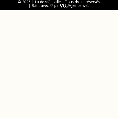
© 2026 | La deMOIs'aille | Tous droits réservés
| Bâtit avec ♡ par
Agence web