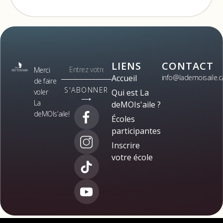
LIENS
CONTACT
Merci
Accueil
info@lademoisaile.c
de faire
S'ABONNER
voler
Qui est La
⟶
La
deMOIs'aile ?
deMOIs’aile!
Écoles
participantes
Inscrire
votre école