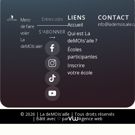
LIENS
CONTACT
Merci
Accueil
info@lademoisaile.c
de faire
S'ABONNER
voler
Qui est La
⟶
La
deMOIs'aile ?
deMOIs’aile!
Écoles
participantes
Inscrire
votre école
© 2026 | La deMOIs'aille | Tous droits réservés
| Bâtit avec ♡ par
Agence web