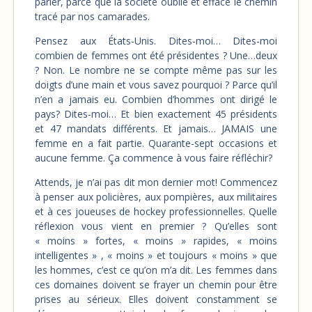
parler, parce que la société oublie et efface le chemin
tracé par nos camarades.
Pensez aux États-Unis. Dites-moi… Dites-moi
combien de femmes ont été présidentes ? Une…deux
? Non. Le nombre ne se compte même pas sur les
doigts d’une main et vous savez pourquoi ? Parce qu’il
n’en a jamais eu. Combien d’hommes ont dirigé le
pays? Dites-moi… Et bien exactement 45 présidents
et 47 mandats différents. Et jamais… JAMAIS une
femme en a fait partie. Quarante-sept occasions et
aucune femme. Ça commence à vous faire réfléchir?
Attends, je n’ai pas dit mon dernier mot! Commencez
à penser aux policières, aux pompières, aux militaires
et à ces joueuses de hockey professionnelles. Quelle
réflexion vous vient en premier ? Qu’elles sont
« moins » fortes, « moins » rapides, « moins
intelligentes »
, « moins » et toujours « moins » que
les hommes, c’est ce qu’on m’a dit. Les femmes dans
ces domaines doivent se frayer un chemin pour être
prises au sérieux. Elles doivent constamment se