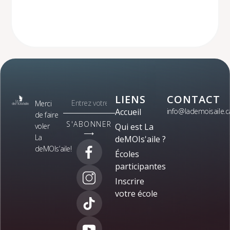
LIENS
CONTACT
Merci
Accueil
info@lademoisaile.c
de faire
S'ABONNER
voler
Qui est La
⟶
La
deMOIs'aile ?
deMOIs’aile!
Écoles
participantes
Inscrire
votre école