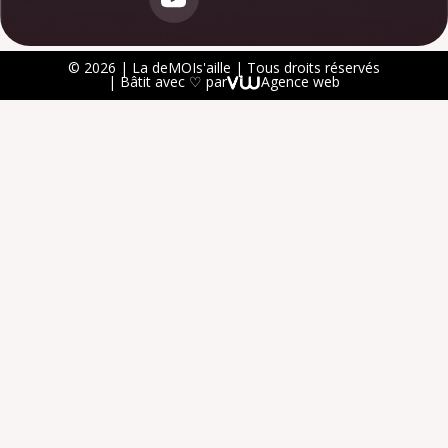
© 2026 | La deMOIs'aille | Tous droits réservés
| Bâtit avec ♡ par
Agence web