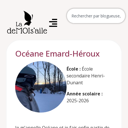
Océane Emard-Héroux
École :
École
secondaire Henri-
Dunant
Année scolaire :
2025-2026
Je m’appelle Océane et je fais enfin partie de