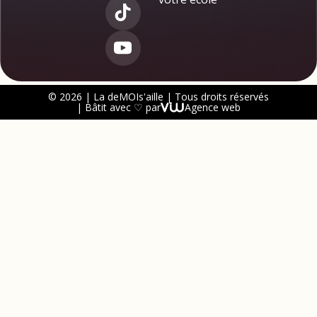
© 2026 | La deMOIs'aille | Tous droits réservés
| Bâtit avec ♡ par
Agence web