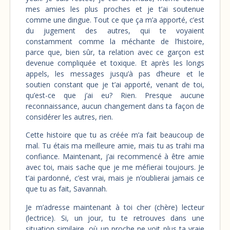
mes amies les plus proches et je t’ai soutenue
comme une dingue. Tout ce que ça m’a apporté, c’est
du jugement des autres, qui te voyaient
constamment comme la méchante de l’histoire,
parce que, bien sûr, ta relation avec ce garçon est
devenue compliquée et toxique. Et après les longs
appels, les messages jusqu’à pas d’heure et le
soutien constant que je t’ai apporté, venant de toi,
qu’est-ce que j’ai eu? Rien. Presque aucune
reconnaissance, aucun changement dans ta façon de
considérer les autres, rien.
Cette histoire que tu as créée m’a fait beaucoup de
mal. Tu étais ma meilleure amie, mais tu as trahi ma
confiance. Maintenant, j’ai recommencé à être amie
avec toi, mais sache que je me méfierai toujours. Je
t’ai pardonné, c’est vrai, mais je n’oublierai jamais ce
que tu as fait, Savannah.
Je m’adresse maintenant à toi cher (chère) lecteur
(lectrice). Si, un jour, tu te retrouves dans une
situation similaire, où un proche ne voit plus ta vraie