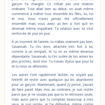
garçon t’a changée. Ce n’était pas une relation
ordinaire. Tout allait bien au début, on avait même
commencé à traîner tous ensemble les filles, lui, toi
et moi. Vous n’avez jamais été officiellement
ensemble mais vous aviez un lien si fort qu’il en
devenait même inquiétant. Ta relation avec lui s’est
renforcée de jour en jour.
À un moment de l’année, tu n’allais vraiment pas bien,
Savannah. Tu t’es donc attachée très fort à lui,
comme à un rempart, et tu en es même devenue
dépendante. Savannah, tu t’es isolée de tes amies les
plus proches, dont moi. Tu n’avais d’yeux que pour lui
et tu nous as
délaissées
.
Les autres t’ont rapidement lâchée, ne voyant pas
l’intérêt de rester avec quelqu’un qui les abandonne
pour un garçon. Maintenant, quand j’y pense, j’aurais
dû faire pareil. Mais moi, au contraire, je suis restée
parce que je ne voulais pas que tu te retrouves seule,
mais aussi parce que tu comptais beaucoup à mes
yeux. Je suis restée, je t’ai défendue, même contre