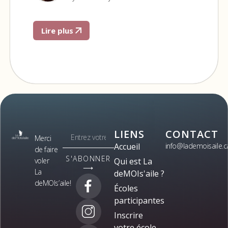
Lire plus
LIENS
CONTACT
Merci
Accueil
info@lademoisaile.c
de faire
S'ABONNER
voler
Qui est La
⟶
La
deMOIs'aile ?
deMOIs’aile!
Écoles
participantes
Inscrire
votre école