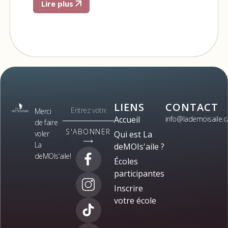
Lire plus
LIENS
CONTACT
Merci
Accueil
info@lademoisaile.c
de faire
S'ABONNER
voler
Qui est La
⟶
La
deMOIs'aile ?
deMOIs’aile!
Écoles
participantes
Inscrire
votre école