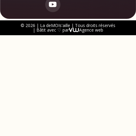
© 2026 | La deMOIs'aille | Tous droits réservés
| Bâtit avec ♡ par
Agence web