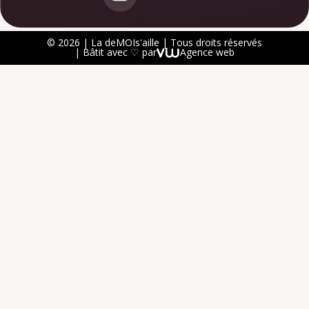
© 2026 | La deMOIs'aille | Tous droits réservés
| Bâtit avec ♡ par
Agence web