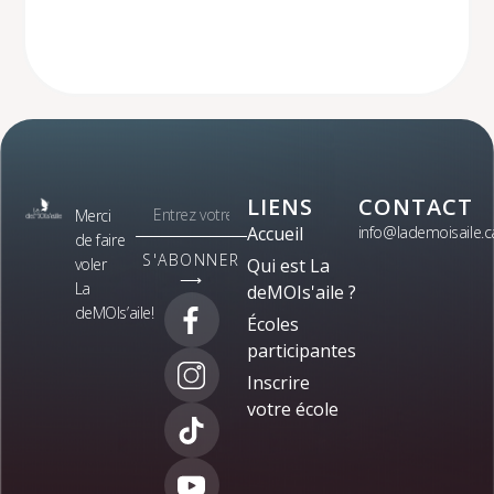
LIENS
CONTACT
Merci
Accueil
info@lademoisaile.c
de faire
S'ABONNER
voler
Qui est La
⟶
La
deMOIs'aile ?
deMOIs’aile!
Écoles
participantes
Inscrire
votre école