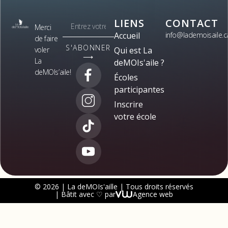
LIENS
CONTACT
Merci
Accueil
info@lademoisaile.c
de faire
S'ABONNER
voler
Qui est La
⟶
La
deMOIs'aile ?
deMOIs’aile!
Écoles
participantes
Inscrire
votre école
© 2026 | La deMOIs'aille | Tous droits réservés
| Bâtit avec ♡ par
Agence web