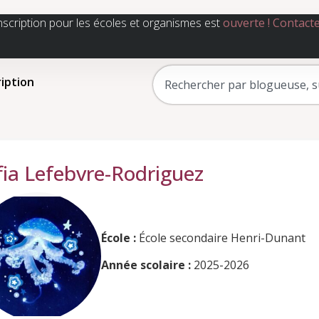
nscription pour les écoles et organismes est
ouverte !
Contact
ription
fia Lefebvre-Rodriguez
École :
École secondaire Henri-Dunant
Année scolaire :
2025-2026