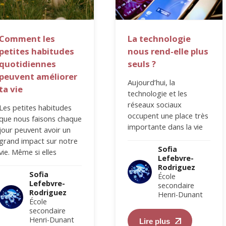
Comment les
La technologie
petites habitudes
nous rend-elle plus
quotidiennes
seuls ?
peuvent améliorer
Aujourd’hui, la
ta vie
technologie et les
réseaux sociaux
Les petites habitudes
occupent une place très
que nous faisons chaque
importante dans la vie
jour peuvent avoir un
des personnes. Selon
grand impact sur notre
Statista, en 2025, les
Sofia
vie. Même si elles
Lefebvre-
internautes utilisent en…
semblent simples, elles
Rodriguez
peuvent aider une…
Sofia
École
Lefebvre-
secondaire
Rodriguez
Henri-Dunant
École
secondaire
Henri-Dunant
Lire plus