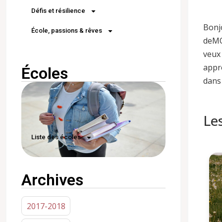
Défis et résilience
Bonjo
École, passions & rêves
deMO
veux
appr
Écoles
dans 
Le
Liste des écoles
Archives
2017-2018