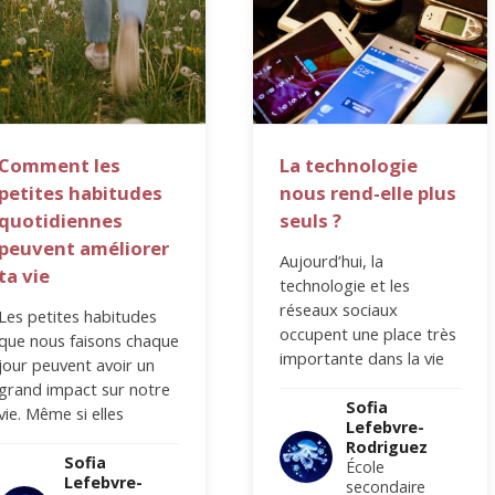
Comment les
La technologie
petites habitudes
nous rend-elle plus
quotidiennes
seuls ?
peuvent améliorer
Aujourd’hui, la
ta vie
technologie et les
réseaux sociaux
Les petites habitudes
occupent une place très
que nous faisons chaque
importante dans la vie
jour peuvent avoir un
des personnes. Selon
grand impact sur notre
Statista, en 2025, les
Sofia
vie. Même si elles
Lefebvre-
internautes utilisent en…
semblent simples, elles
Rodriguez
peuvent aider une…
Sofia
École
Lefebvre-
secondaire