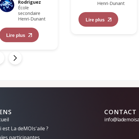
Rodriguez
Henri-Dunant
École
secondaire
Henri-Dunant
Lire plus
Lire plus
IENS
CONTACT
ueil
info@lademoisai
 est La deMOIs'aile ?
oles participantes