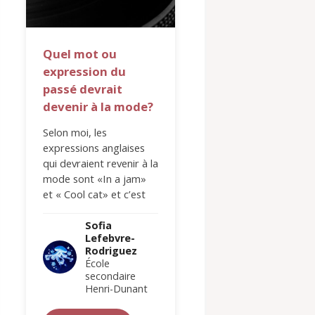
Quel mot ou
Sous l’océan
expression du
À mon avis, les ani
passé devrait
marins sont parmi l
devenir à la mode?
créatures les plus
fascinantes du mo
Selon moi, les
et c’est pour cette
expressions anglaises
raison-ci que je les
qui devraient revenir à la
adore. En…
Sofia
mode sont «In a jam»
Lefebvre-
et « Cool cat» et c’est
Rodrigue
pour la raison suivante…
École
secondair
Sofia
Henri-Dun
Lefebvre-
Rodriguez
École
Lire plus
secondaire
Henri-Dunant