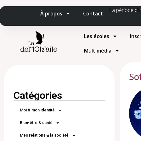
La période d'i
À propos
Contact
Les écoles
Insc
Multimédia
So
Catégories
Moi & mon identité
Bien-être & santé
Mes relations & la société