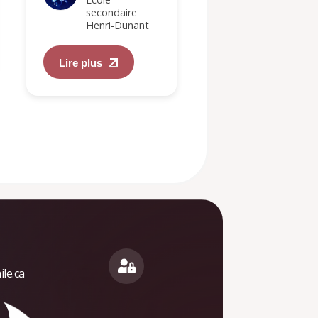
Lire plus
secondaire
Henri-Dunant
Lire plus
le.ca