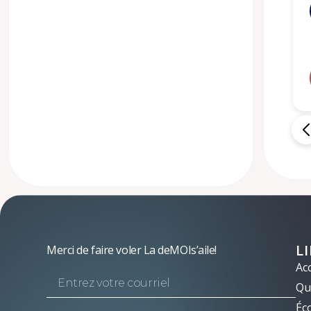
L
Merci de faire voler La deMOIs’aile!
Acc
Qui
Éc