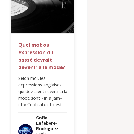
Quel mot ou
Sous l’océan
expression du
À mon avis, les ani
passé devrait
marins sont parmi l
devenir à la mode?
créatures les plus
fascinantes du mo
Selon moi, les
et c’est pour cette
expressions anglaises
raison-ci que je les
qui devraient revenir à la
adore. En…
Sofia
mode sont «In a jam»
Lefebvre-
et « Cool cat» et c’est
Rodrigue
pour la raison suivante…
École
secondair
Sofia
Henri-Dun
Lefebvre-
Rodriguez
École