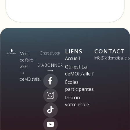
LIENS
CONTACT
Merci
Accueil
info@lademoisaile.c
de faire
S'ABONNER
voler
Qui est La
⟶
La
deMOIs'aile ?
deMOIs’aile!
Écoles
participantes
Inscrire
votre école