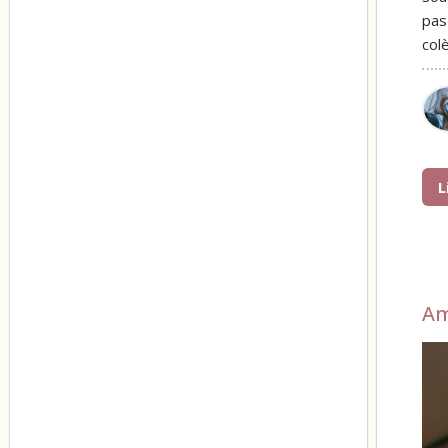
pas
col
L
A