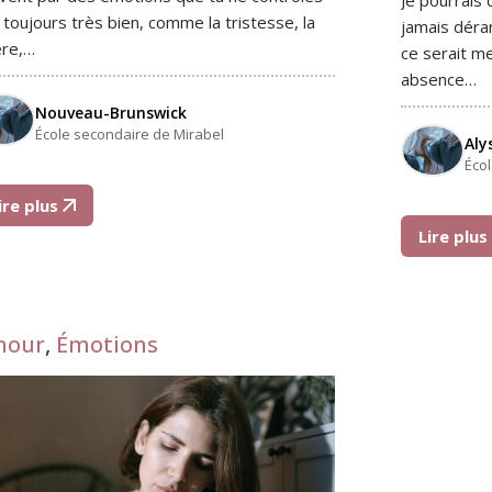
 toujours très bien, comme la tristesse, la
jamais déra
ère,…
ce serait me
absence…
Nouveau-Brunswick
École secondaire de Mirabel
Aly
Éco
ire plus
Lire plu
mour
,
Émotions