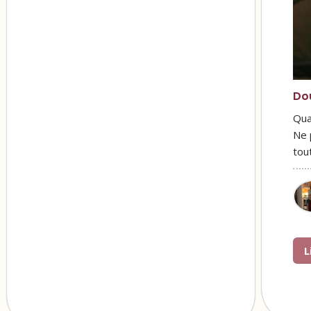
Do
Qua
Ne 
tou
L