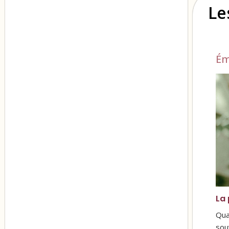
Le
Ém
La 
Qua
sou