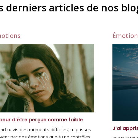
s derniers articles de nos bl
otions
Émotion
peur d’être perçue comme faible
J’ai appri
nd tu vis des moments difficiles, tu passes
vent par des émotions que tu ne contrôles
Je pourrais