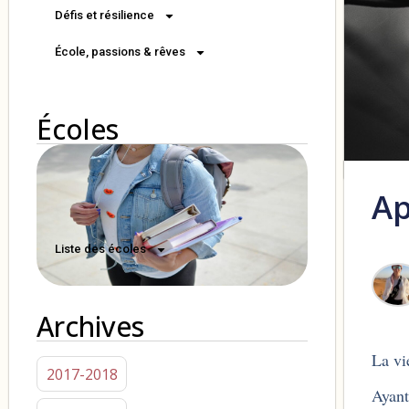
Défis et résilience
École, passions & rêves
Écoles
Ap
Liste des écoles
Archives
La vie
2017-2018
Ayant