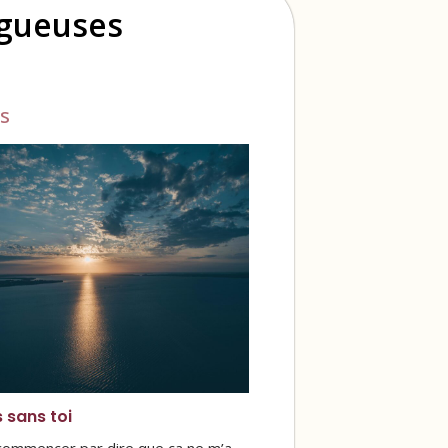
ogueuses
s
s sans toi
 commencer par dire que ça ne m’a