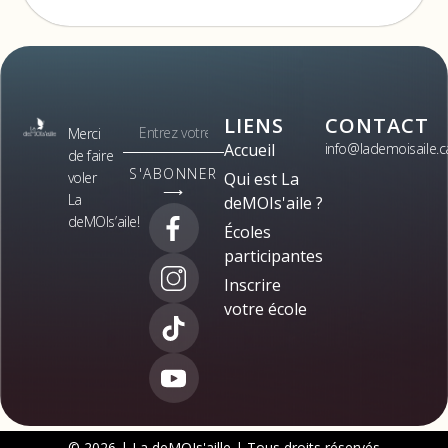
LIENS
CONTACT
Merci
Accueil
info@lademoisaile.c
de faire
S'ABONNER
voler
Qui est La
⟶
La
deMOIs'aile ?
deMOIs’aile!
Écoles
participantes
Inscrire
votre école
© 2026 | La deMOIs'aille | Tous droits réservés