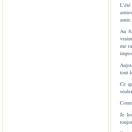
L’été
amies
amie.
Au fu
vraim
me ra
impos
Aujou
tout 
Ce qu
seule
Comme
Je le
toujo