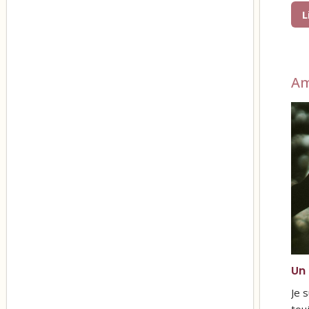
L
Am
Un 
Je 
tou