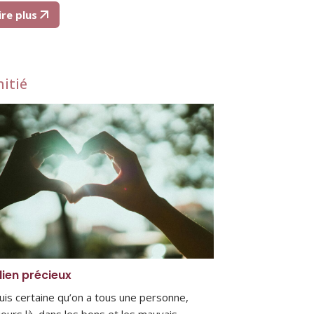
ire plus
itié
lien précieux
suis certaine qu’on a tous une personne,
jours là, dans les bons et les mauvais