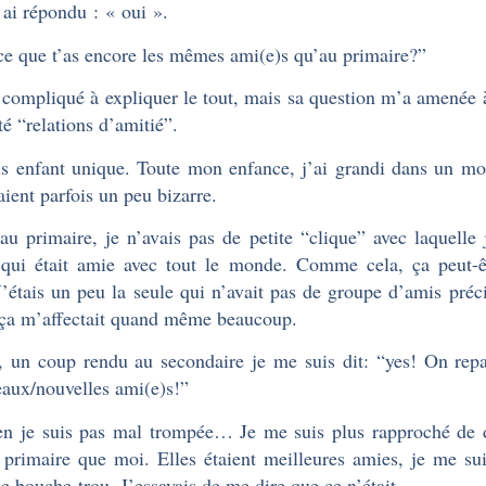
i ai répondu : « oui ».
ce que t’as encore les mêmes ami(e)s qu’au primaire?”
 compliqué à expliquer le tout, mais sa question m’a amenée à
té “relations d’amitié”.
is enfant unique. Toute mon enfance, j’ai grandi dans un mo
aient parfois un peu bizarre.
au primaire, je n’avais pas de petite “clique” avec laquelle 
 qui était amie avec tout le monde. Comme cela, ça peut-ê
J’étais un peu la seule qui n’avait pas de groupe d’amis précis
ça m’affectait quand même beaucoup.
 un coup rendu au secondaire je me suis dit: “yes! On repar
aux/nouvelles ami(e)s!”
en je suis pas mal trompée… Je me suis plus rapproché de d
 primaire que moi. Elles étaient meilleures amies, je me su
de bouche-trou. J’essayais de me dire que ce n’était