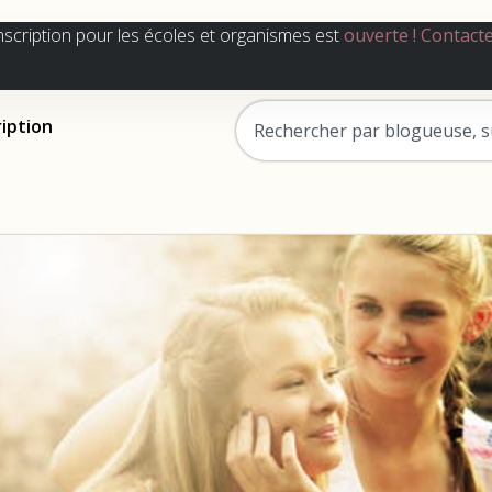
nscription pour les écoles et organismes est
ouverte !
Contact
ription