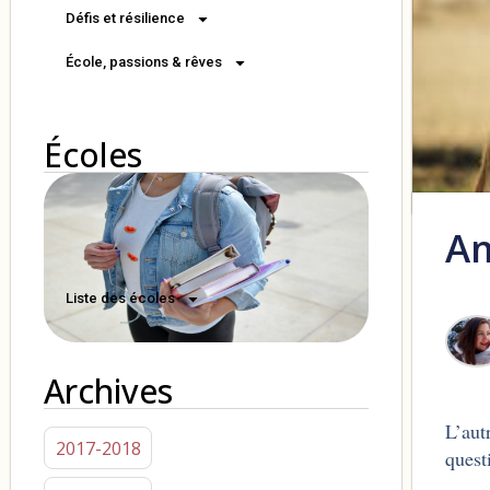
Défis et résilience
École, passions & rêves
Écoles
Am
Liste des écoles
Archives
L’aut
2017-2018
quest