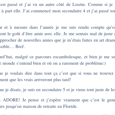
 est passé et j’ai vu un autre côté de Lisette. Comme si je n
 à part elle. J’ai commencé mon secondaire 4 et j’ai passé to
r et à mesure dans l’année je me suis rendu compte qu’on 
ent le goût d’être amie avec elle. Je me sentais mal de juste a
pprocher de nouvelles amies que je m’étais faites en art dram
sible… Bref.
rd’hui, malgré ce parcours rocambolesque, et bien je me sui
le monde s’entend bien et où on a rarement de problème:)
e je voulais dire dans tout ça c’est que si vous ne trouvez 
ment que les vrais arriveront plus tard!
 je disais, je suis en secondaire 5 et je viens tout juste de le
s ADORE! Je pense et j’espère vraiment que c’est le genr
urs jusqu’en maison de retraite en Floride.