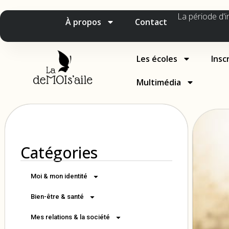
La période d'i
À propos
Contact
Les écoles
Insc
Multimédia
Catégories
Moi & mon identité
Bien-être & santé
Mes relations & la société