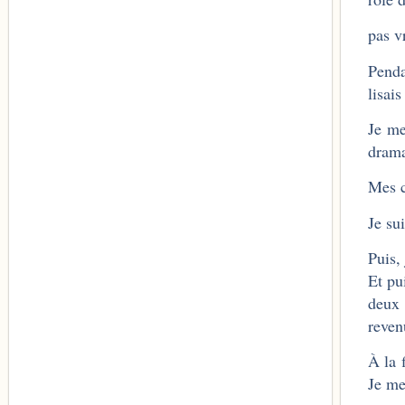
pas v
Penda
lisai
Je me
drama
Mes c
Je su
Puis,
Et pu
deux 
reven
À la 
Je me