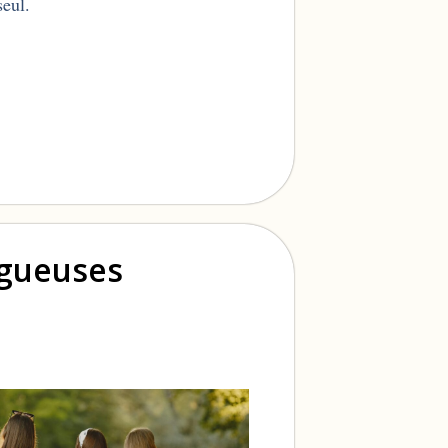
seul.
ogueuses