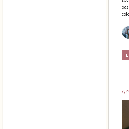
sou
pas
col
L
A