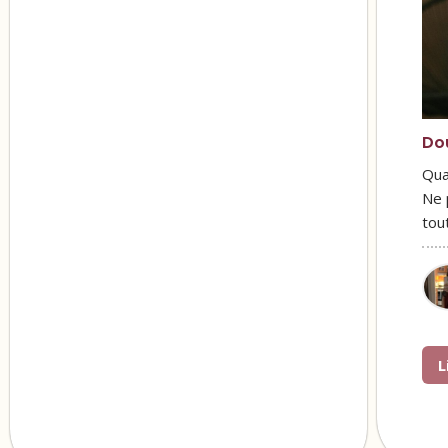
Do
Qua
Ne 
tou
L