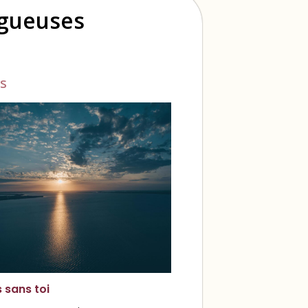
ogueuses
s
s sans toi