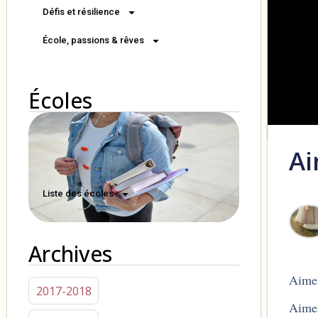
Défis et résilience
École, passions & rêves
Écoles
Ai
Liste des écoles
Archives
Aimer
2017-2018
Aimer