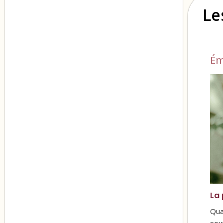
Le
Ém
La 
Qua