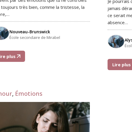
vent par des émotions que tu ne contrôles
Je pourrais
 toujours très bien, comme la tristesse, la
jamais déra
ère,…
ce serait me
absence…
Nouveau-Brunswick
École secondaire de Mirabel
Aly
Éco
ire plus
Lire plu
mour
,
Émotions