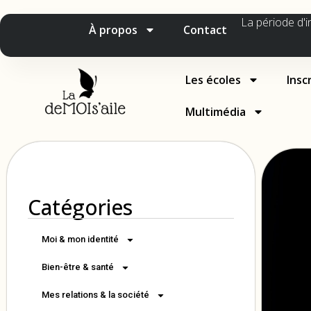
La période d'i
À propos
Contact
Les écoles
Insc
Multimédia
Catégories
Moi & mon identité
Bien-être & santé
Mes relations & la société