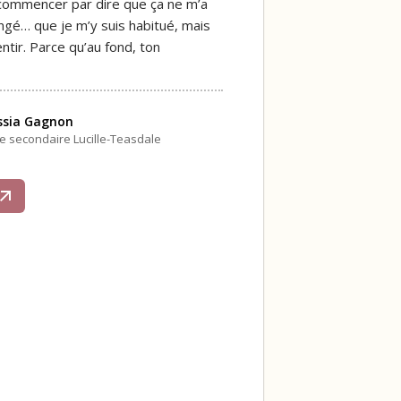
 commencer par dire que ça ne m’a
ngé… que je m’y suis habitué, mais
ntir. Parce qu’au fond, ton
ssia Gagnon
le secondaire Lucille-Teasdale
s