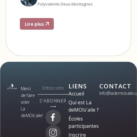
Polyvalente Deux-Montagnes
Lire plus
LIENS
CONTACT
Merci
Accueil
info@lademoisaile.c
de faire
S'ABONNER
voler
Qui est La
⟶
La
deMOIs'aile ?
deMOIs’aile!
Écoles
participantes
Inscrire