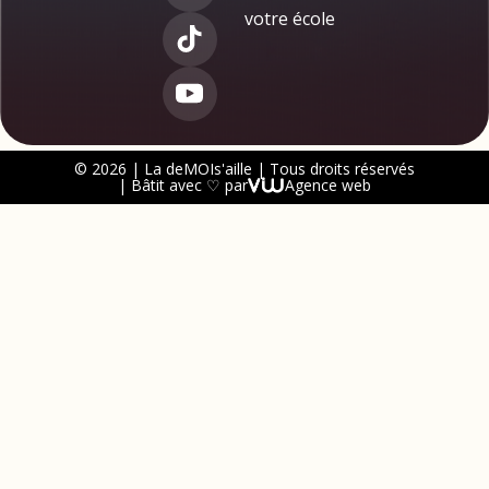
votre école
© 2026 | La deMOIs'aille | Tous droits réservés
| Bâtit avec ♡ par
Agence web