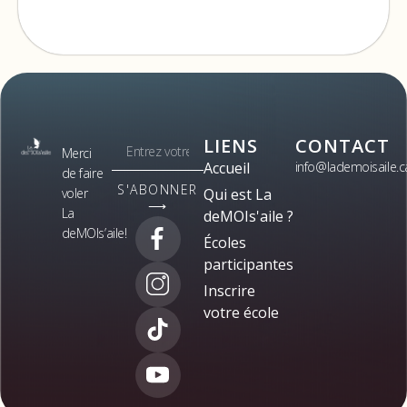
LIENS
CONTACT
Merci
Accueil
info@lademoisaile.c
de faire
S'ABONNER
voler
Qui est La
⟶
La
deMOIs'aile ?
deMOIs’aile!
Écoles
participantes
Inscrire
votre école