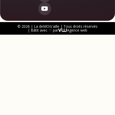
© 2026 | La deMOIs'aille | Tous droits réservés
| Bâtit avec ♡ par
Agence web