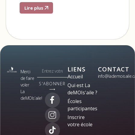
Lire plus
LIENS
CONTACT
Merci
Accueil
info@lademoisaile.c
de faire
S'ABONNER
voler
Qui est La
⟶
La
deMOIs'aile ?
deMOIs’aile!
Écoles
participantes
Inscrire
votre école