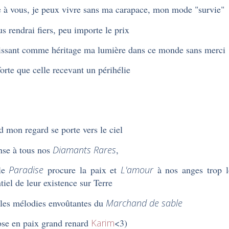
 à vous, je peux vivre sans ma carapace, mon mode "survie"
us rendrai fiers, peu importe le prix
issant comme héritage ma lumière dans ce monde sans merci
forte que celle recevant un périhélie
 mon regard se porte vers le ciel
nse à tous nos
Diamants Rares
,
le
Paradise
procure la paix et
L'amour
à nos anges trop l
ntiel de leur existence sur Terre
les mélodies envoûtantes du
Marchand de sable
se en paix grand renard
Karim
<3)