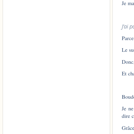
Je ma
J'ai 
Parc
Le su
Donc,
Et ch
Boud
Je ne
dire c
Grâce