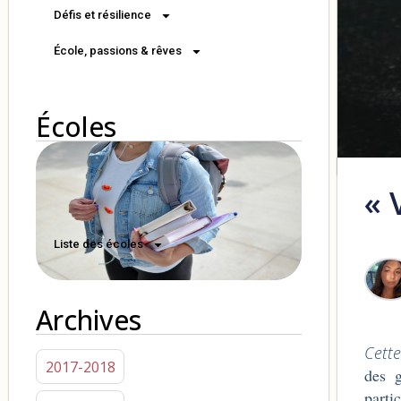
Défis et résilience
École, passions & rêves
Écoles
« 
Liste des écoles
Archives
Cette
2017-2018
des g
parti