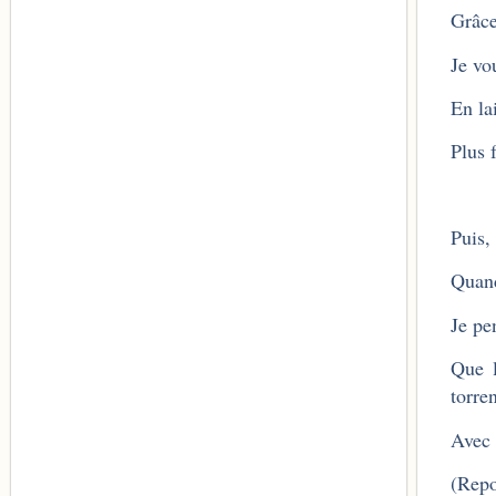
Grâce
Je vo
En la
Plus 
Puis,
Quand
Je pe
Que 
torre
Avec 
(Repo