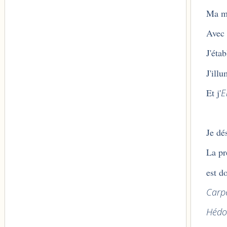
Ma mi
Avec
J'éta
J'ill
Et j'
E
Je dé
La pr
est d
Carp
Hédo