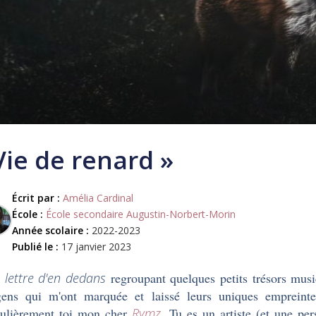
Vie de renard »
Écrit par :
Amélia Cardinal
École :
École secondaire Augustin-Norbert-Morin
Année scolaire :
2022-2023
Publié le :
17 janvier 2023
 lettre d'en dedans
regroupant quelques petits trésors mus
ens qui m'ont marquée et laissé leurs uniques empreinte
culièrement toi mon cher
Rymz
. Tu es un artiste (et une pe