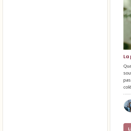
La 
Qua
sou
pas
col
L