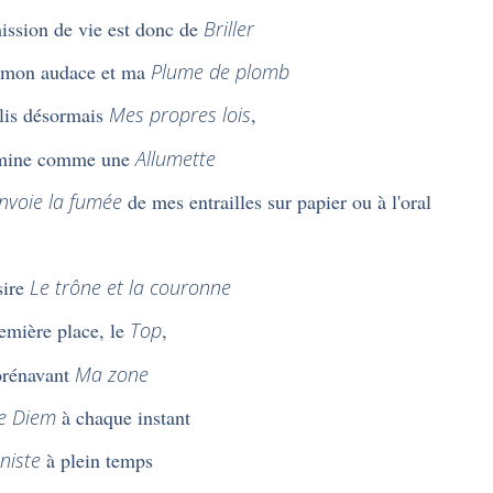
ssion de vie est donc de
Briller
 mon audace et ma
Plume de plomb
blis désormais
Mes propres lois
,
umine comme une
Allumette
nvoie la fumée
de mes entrailles sur papier ou à l'oral
sire
Le trône et la couronne
emière place, le
Top
,
orénavant
Ma zone
e Diem
à chaque instant
niste
à plein temps