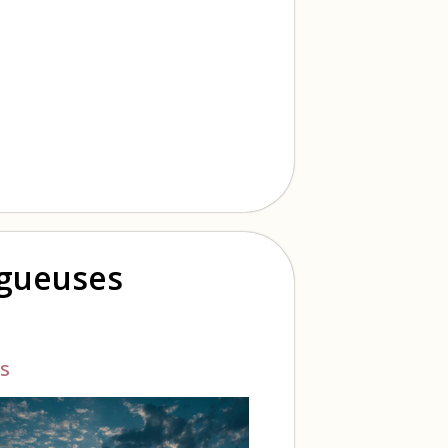
ogueuses
s