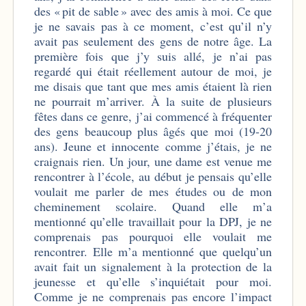
des « pit de sable » avec des amis à moi. Ce que
je ne savais pas à ce moment, c’est qu’il n’y
avait pas seulement des gens de notre âge. La
première fois que j’y suis allé, je n’ai pas
regardé qui était réellement autour de moi, je
me disais que tant que mes amis étaient là rien
ne pourrait m’arriver. À la suite de plusieurs
fêtes dans ce genre, j’ai commencé à fréquenter
des gens beaucoup plus âgés que moi (19-20
ans). Jeune et innocente comme j’étais, je ne
craignais rien. Un jour, une dame est venue me
rencontrer à l’école, au début je pensais qu’elle
voulait me parler de mes études ou de mon
cheminement scolaire. Quand elle m’a
mentionné qu’elle travaillait pour la DPJ, je ne
comprenais pas pourquoi elle voulait me
rencontrer. Elle m’a mentionné que quelqu’un
avait fait un signalement à la protection de la
jeunesse et qu’elle s’inquiétait pour moi.
Comme je ne comprenais pas encore l’impact