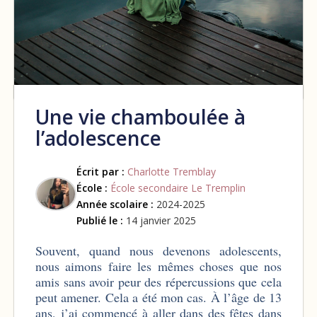
Une vie chamboulée à
l’adolescence
Écrit par :
Charlotte Tremblay
École :
École secondaire Le Tremplin
Année scolaire :
2024-2025
Publié le :
14 janvier 2025
Souvent, quand nous devenons adolescents,
nous aimons faire les mêmes choses que nos
amis sans avoir peur des répercussions que cela
peut amener. Cela a été mon cas. À l’âge de 13
ans, j’ai commencé à aller dans des fêtes dans