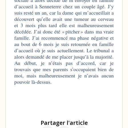
d’accueil à Senneterre chez un couple âgé. J’y
suis resté un an, car la dame qui m’accueillait a
découvert qu’elle avait une tumeur au cerveau
et 3 mois plus tard elle est malheureusement
décédée. J’ai donc été « pitcher » dans ma vraie
famille. J’ai recommencé ma phase négative et
au bout de 6 mois je suis retournée en famille
d’accueil où je suis actuellement. Le tribunal a
alors demandé de me placer jusqu’à la majorité.
Au début, je n’étais pas d’accord, car je
trouvais que mes parents s’occupaient bien de
moi, mais malheureusement je n’avais aucun
pouvoir là-dessus.
Partager l'article