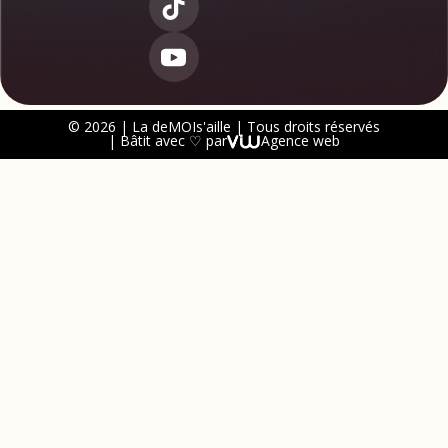
© 2026 | La deMOIs'aille | Tous droits réservés
| Bâtit avec ♡ par
Agence web