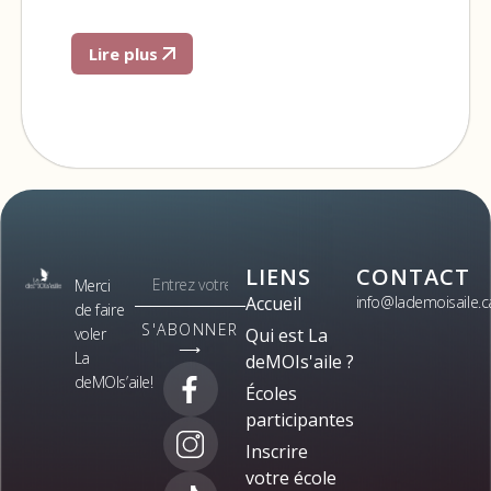
Lire plus
LIENS
CONTACT
Merci
Accueil
info@lademoisaile.c
de faire
S'ABONNER
voler
Qui est La
⟶
La
deMOIs'aile ?
deMOIs’aile!
Écoles
participantes
Inscrire
votre école