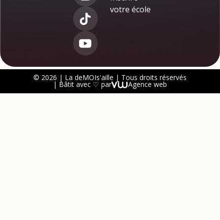
votre école
© 2026 | La deMOIs'aille | Tous droits réservés
| Bâtit avec ♡ par
Agence web