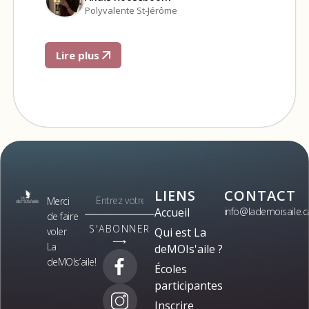
Polyvalente St-Jérôme
Lire plus
LIENS
CONTACT
Merci
Accueil
info@lademoisaile.c
de faire
S'ABONNER
voler
Qui est La
⟶
La
deMOIs'aile ?
deMOIs’aile!
Écoles
participantes
Inscrire