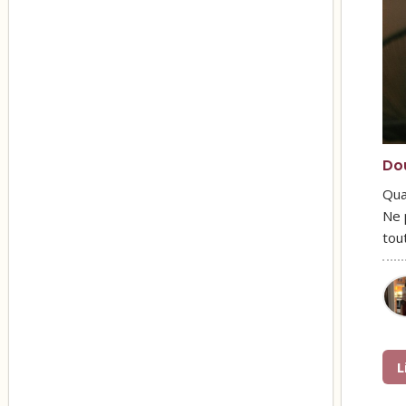
Do
Qua
Ne 
tou
L