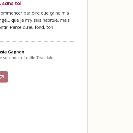
s sans toi
 commencer par dire que ça ne m’a
ngé… que je m’y suis habitué, mais
ntir. Parce qu’au fond, ton
ssia Gagnon
le secondaire Lucille-Teasdale
s