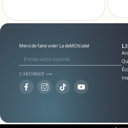
L
Merci de faire voler La deMOIs’aile!
Acc
Qui
Éc
S'ABONNER ⟶
Ins