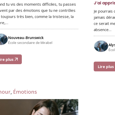
J’ai appri
nd tu vis des moments difficiles, tu passes
vent par des émotions que tu ne contrôles
Je pourrais
 toujours très bien, comme la tristesse, la
jamais déra
ère,…
ce serait me
absence…
Nouveau-Brunswick
École secondaire de Mirabel
Aly
Éco
ire plus
Lire plu
mour
,
Émotions