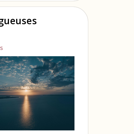
ogueuses
s