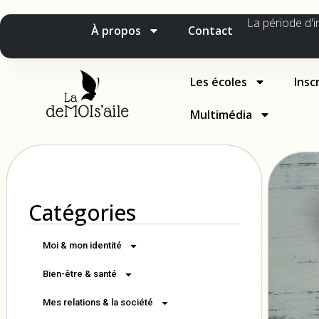
La période d'i
À propos
Contact
Les écoles
Insc
Multimédia
Catégories
Moi & mon identité
Bien-être & santé
Mes relations & la société