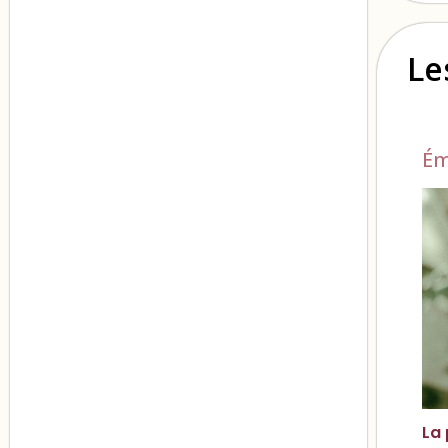
Le
Ém
La 