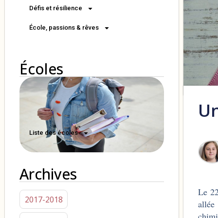
Défis et résilience
École, passions & rêves
Écoles
Un
Liste des écoles
Archives
Le 22
2017-2018
allé
chimi