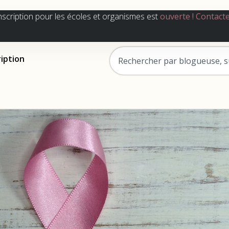
nscription pour les écoles et organismes est
ouverte !
Contact
ription