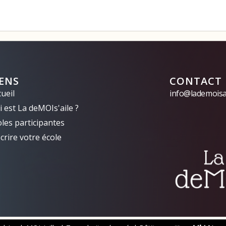
IENS
CONTACT
ueil
info@lademoisai
 est La deMOIs'aile ?
oles participantes
crire votre école