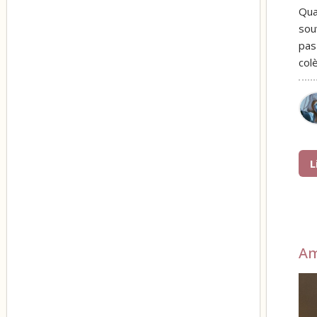
Qua
sou
pas
col
L
A