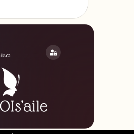
le.ca