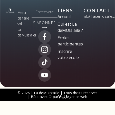
LIENS
CONTACT
Merci
Accueil
info@lademoisaile.c
de faire
S'ABONNER
voler
Qui est La
⟶
La
deMOIs'aile ?
deMOIs’aile!
Écoles
participantes
Inscrire
votre école
© 2026 | La deMOIs'aille | Tous droits réservés
| Bâtit avec ♡ par
Agence web