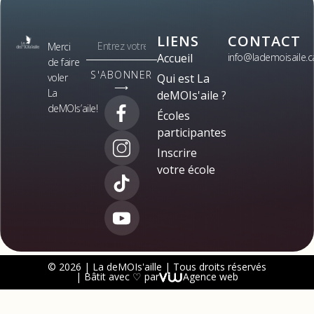
LIENS
CONTACT
Merci
Accueil
info@lademoisaile.c
de faire
S'ABONNER
voler
Qui est La
⟶
La
deMOIs'aile ?
deMOIs’aile!
Écoles
participantes
Inscrire
votre école
© 2026 | La deMOIs'aille | Tous droits réservés
| Bâtit avec ♡ par
Agence web