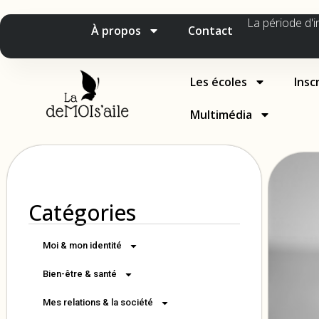
La période d'i
À propos
Contact
Les écoles
Insc
Multimédia
Catégories
Moi & mon identité
Bien-être & santé
Mes relations & la société