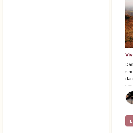
Viv
Dan
s’ar
dan
L