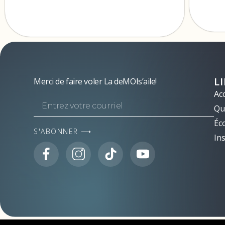
L
Merci de faire voler La deMOIs’aile!
Acc
Qui
Éc
S'ABONNER ⟶
Ins