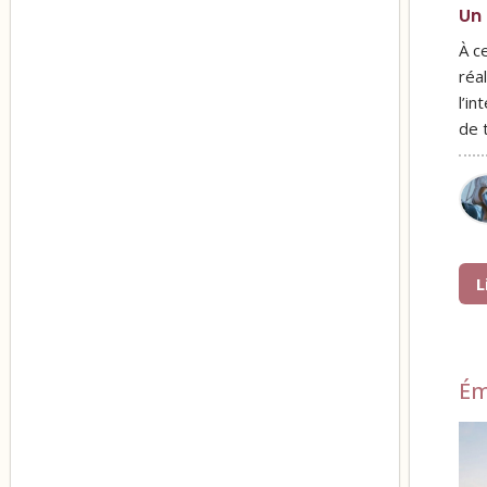
Un 
À c
réa
l’i
de 
L
Ém