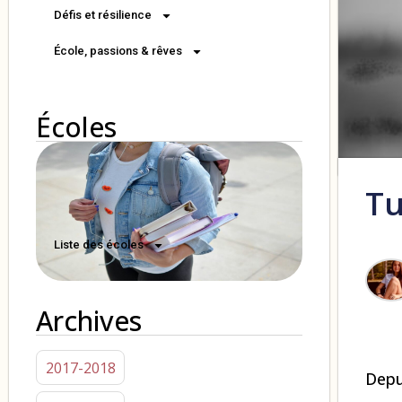
Défis et résilience
École, passions & rêves
Écoles
Tu
Liste des écoles
Archives
2017-2018
Depu