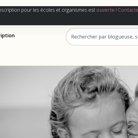
nscription pour les écoles et organismes est
ouverte !
Contact
ription