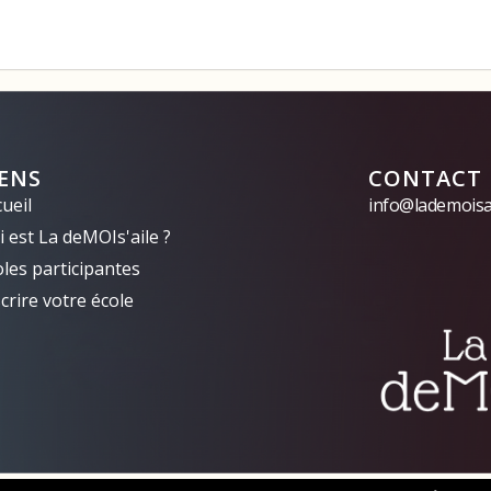
IENS
CONTACT
ueil
info@lademoisai
 est La deMOIs'aile ?
oles participantes
crire votre école