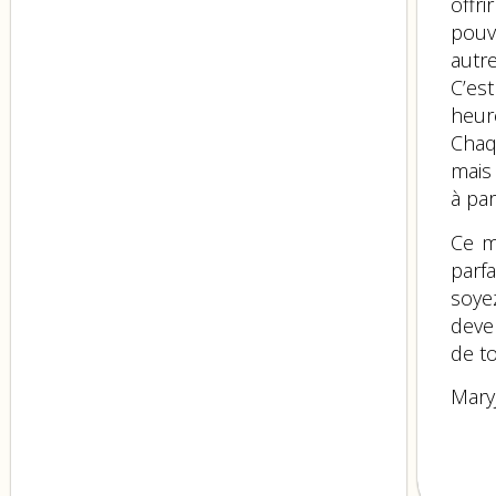
offr
pouv
autr
C’es
heur
Chaq
mais
à pa
Ce m
parf
soye
deve
de t
Mary