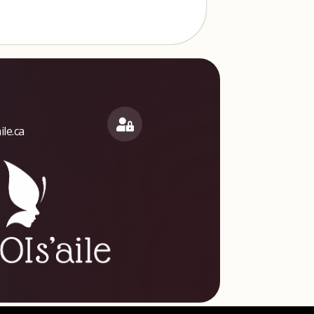
le.ca