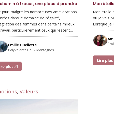
chemin à tracer, une place à prendre
Mon étoil
e jour, malgré les nombreuses améliorations
Mon étoile d
lisées dans le domaine de l’égalité,
où je vais M
ntégration des femmes dans certains milieux
Lorsque je 
travail, particulièrement ceux qui restent…
Amé
Éco
Émilie Ouellette
Polyvalente Deux-Montagnes
Lire plu
ire plus
otions
,
Valeurs