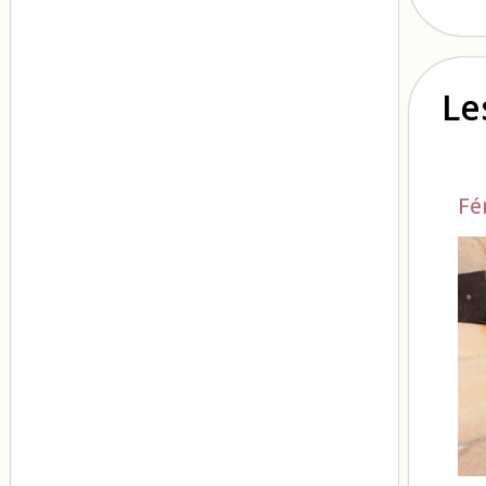
Le
Fé