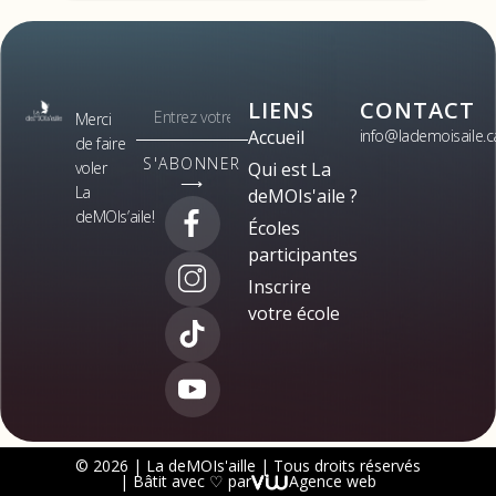
LIENS
CONTACT
Merci
Accueil
info@lademoisaile.c
de faire
S'ABONNER
voler
Qui est La
⟶
La
deMOIs'aile ?
deMOIs’aile!
Écoles
participantes
Inscrire
votre école
© 2026 | La deMOIs'aille | Tous droits réservés
| Bâtit avec ♡ par
Agence web