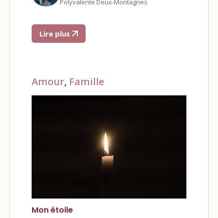
Polyvalente Deux-Montagnes
Lire plus
Amour
,
Famille
Mon étoile