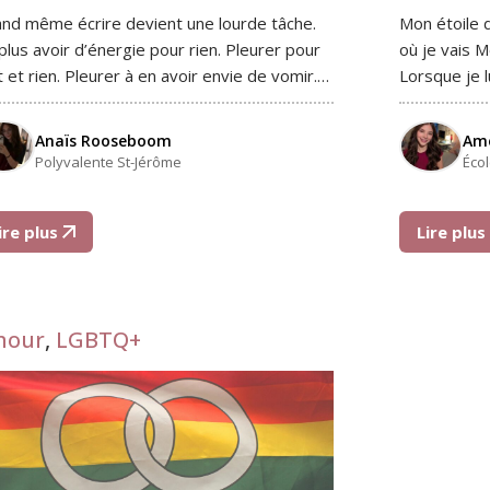
nd même écrire devient une lourde tâche.
Mon étoile d
plus avoir d’énergie pour rien. Pleurer pour
où je vais M
t et rien. Pleurer à en avoir envie de vomir.…
Lorsque je 
Anaïs Rooseboom
Amé
Polyvalente St-Jérôme
Éco
ire plus
Lire plu
mour
,
LGBTQ+