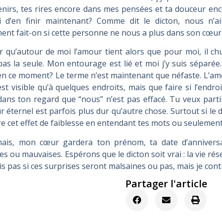
nirs, tes rires encore dans mes pensées et ta douceur en
si d’en finir maintenant? Comme dit le dicton, nous n’a
nt fait-on si cette personne ne nous a plus dans son cœur
r qu’autour de moi l’amour tient alors que pour moi, il ch
pas la seule. Mon entourage est lié et moi j’y suis séparée
en ce moment? Le terme n’est maintenant que néfaste. L’am
n’est visible qu’à quelques endroits, mais que faire si l’endro
dans ton regard que “nous” n’est pas effacé. Tu veux partir
 éternel est parfois plus dur qu’autre chose. Surtout si le d
e cet effet de faiblesse en entendant tes mots ou seulemen
ais, mon cœur gardera ton prénom, ta date d’anniversai
s ou mauvaises. Espérons que le dicton soit vrai : la vie rése
is pas si ces surprises seront malsaines ou pas, mais je conti
Partager l'article