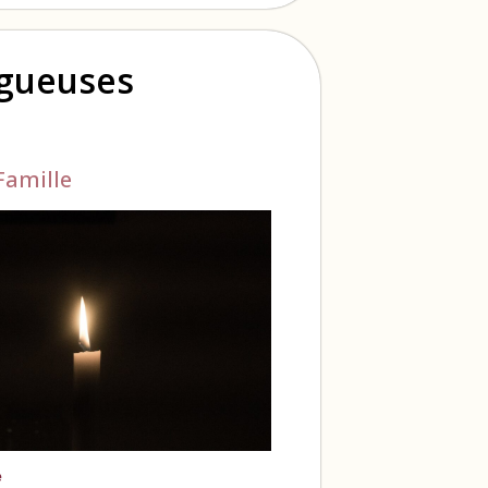
ogueuses
Famille
e