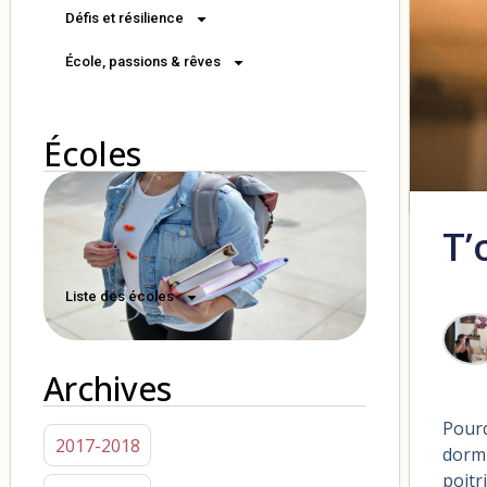
Défis et résilience
École, passions & rêves
Écoles
T’
Liste des écoles
Archives
Pour
2017-2018
dormi
poitr