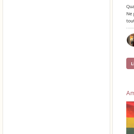
Qua
Ne 
tou
L
A