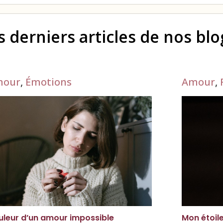
s derniers articles de nos bl
mour
,
Émotions
Amour
,
uleur d’un amour impossible
Mon étoil