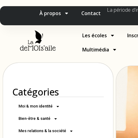
La période d'i
À propos
Contact
Les écoles
Insc
Multimédia
Catégories
Moi & mon identité
Bien-être & santé
Mes relations & la société