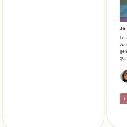
Je 
Les
vou
gen
qui
L