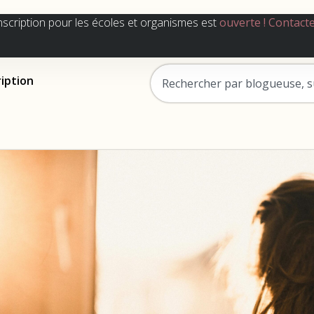
nscription pour les écoles et organismes est
ouverte !
Contact
ription