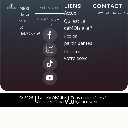
LIENS
CONTACT
Merci
Accueil
info@lademoisaile.c
de faire
S'ABONNER
voler
Qui est La
⟶
La
deMOIs'aile ?
deMOIs’aile!
Écoles
participantes
Inscrire
votre école
© 2026 | La deMOIs'aille | Tous droits réservés
| Bâtit avec ♡ par
Agence web