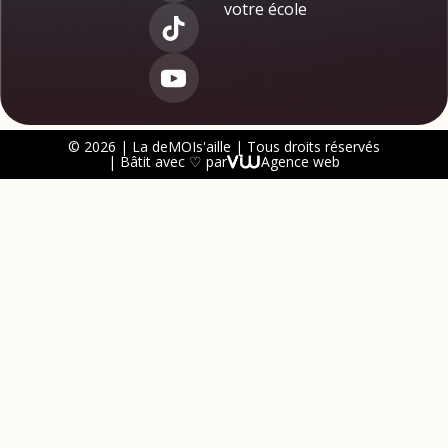
votre école
© 2026 | La deMOIs'aille | Tous droits réservés
| Bâtit avec ♡ par
Agence web