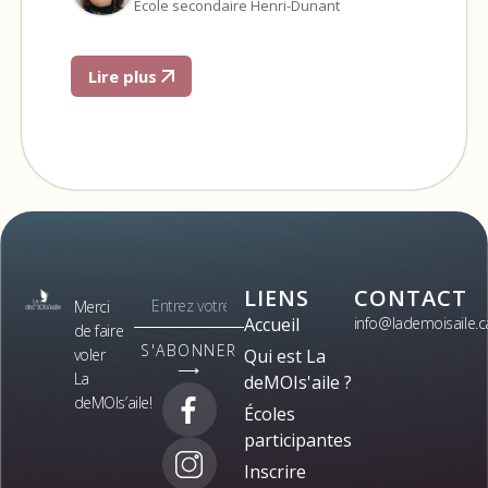
École secondaire Henri-Dunant
Lire plus
LIENS
CONTACT
Merci
Accueil
info@lademoisaile.c
de faire
S'ABONNER
voler
Qui est La
⟶
La
deMOIs'aile ?
deMOIs’aile!
Écoles
participantes
Inscrire