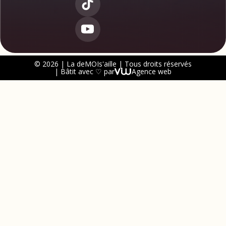
© 2026 | La deMOIs'aille | Tous droits réservés
| Bâtit avec ♡ par
Agence web