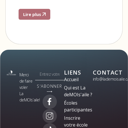
Lire plus
LIENS
CONTACT
Merci
Accueil
info@lademoisaile.c
de faire
S'ABONNER
voler
Qui est La
⟶
La
deMOIs'aile ?
deMOIs’aile!
Écoles
participantes
Inscrire
votre école