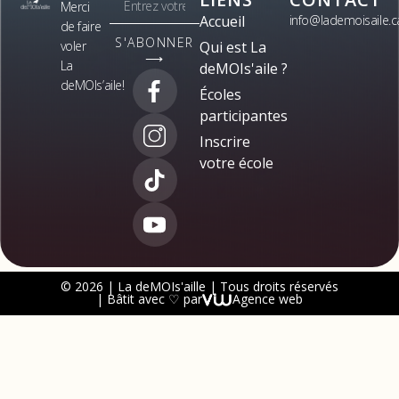
Merci
Accueil
info@lademoisaile.c
de faire
S'ABONNER
voler
Qui est La
⟶
La
deMOIs'aile ?
deMOIs’aile!
Écoles
participantes
Inscrire
votre école
© 2026 | La deMOIs'aille | Tous droits réservés
| Bâtit avec ♡ par
Agence web