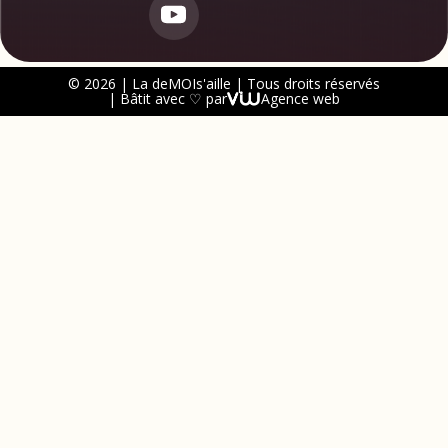
© 2026 | La deMOIs'aille | Tous droits réservés
| Bâtit avec ♡ par
Agence web