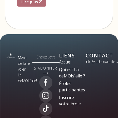
Lire plus
LIENS
CONTACT
Merci
Accueil
info@lademoisaile.c
de faire
S'ABONNER
voler
Qui est La
⟶
La
deMOIs'aile ?
deMOIs’aile!
Écoles
participantes
Inscrire
votre école