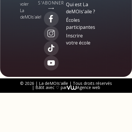
S'ABONNER
voler
Qui est La
⟶
La
deMOIs'aile ?
deMOIs’aile!
Écoles
participantes
Inscrire
votre école
© 2026 | La deMOIs'aille | Tous droits réservés
| Bâtit avec ♡ par
Agence web