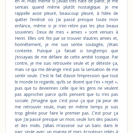
en 4ᵉ, mais même si j’avais très hâte de partir, je me
sentais quand même plutôt nostalgique. Je me
rappelle avoir pleuré, beaucoup pleuré, à l’idée de
quitter l’endroit où j’ai passé presque toute mon
enfance, même si je n’en retire pas les plus beaux
souvenirs. Deux de mes « amies » sont venues à
Henri. Elles ont fini par se trouver d’autres amies et,
honnêtement, je me suis sentie soulagée, j’étais
contente. Puisque ça faisait si longtemps que
j’essayais de me défaire de cette amitié toxique. Par
contre, je me suis retrouvée seule et je déteste ça,
mais ce qui me dérange n’est pas la sensation de me
sentir seule. C’est le fait d’avoir l’impression que tout
le monde te regarde, qu’ils se disent que t’es « rejet »,
puis que tu deviennes celle que les gens ne veulent
pas approcher parce qu’ils pensent que tu n’es pas
sociale. J’imagine que c’est pour ça que j’ai peur de
me retrouver seule, mais en même temps je suis
trop gênée pour faire le premier pas. C’est pour ça
que j’ai passé presque un mois seule lors des pauses
et des midis. J’allais m’asseoir sur un banc dans le
parc seule avec un manga et mes écouteurs reliés à