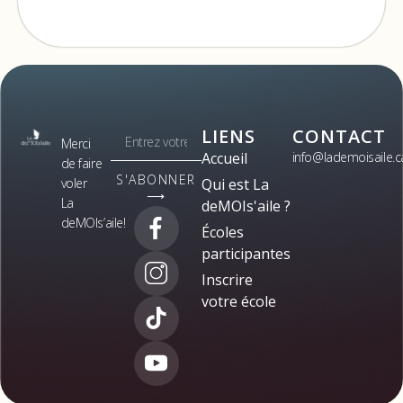
LIENS
CONTACT
Merci
Accueil
info@lademoisaile.c
de faire
S'ABONNER
voler
Qui est La
⟶
La
deMOIs'aile ?
deMOIs’aile!
Écoles
participantes
Inscrire
votre école