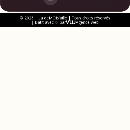
© 2026 | La deMOIs'aille | Tous droits réservés
| Bâtit avec ♡ par
Agence web