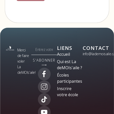
LIENS
CONTACT
Merci
Accueil
info@lademoisaile.c
de faire
S'ABONNER
voler
Qui est La
⟶
La
deMOIs'aile ?
deMOIs’aile!
Écoles
participantes
Inscrire
votre école