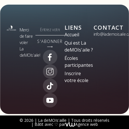
LIENS
CONTACT
Merci
Accueil
info@lademoisaile.c
de faire
S'ABONNER
voler
Qui est La
⟶
La
deMOIs'aile ?
deMOIs’aile!
Écoles
participantes
Inscrire
votre école
© 2026 | La deMOIs'aille | Tous droits réservés
| Bâtit avec ♡ par
Agence web