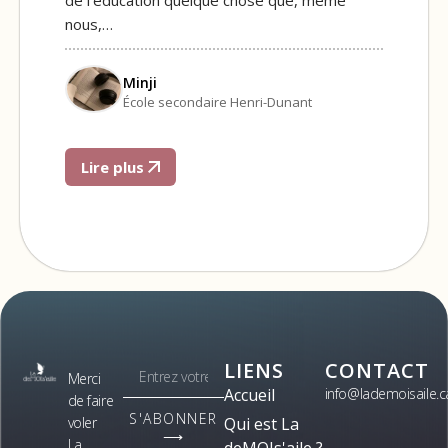
nous,…
Minji
École secondaire Henri-Dunant
Lire plus
LIENS
CONTACT
Merci
Accueil
info@lademoisaile.c
de faire
S'ABONNER
voler
Qui est La
⟶
La
deMOIs'aile ?