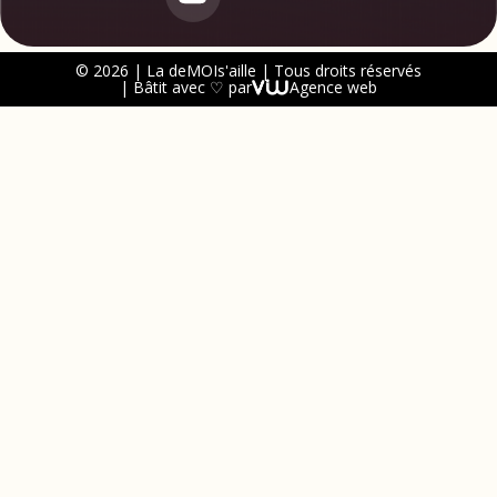
© 2026 | La deMOIs'aille | Tous droits réservés
| Bâtit avec ♡ par
Agence web