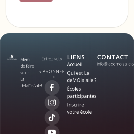
LIENS
CONTACT
Merci
Accueil
info@lademoisaile.c
de faire
S'ABONNER
voler
Qui est La
⟶
La
deMOIs'aile ?
deMOIs’aile!
Écoles
participantes
Inscrire
votre école