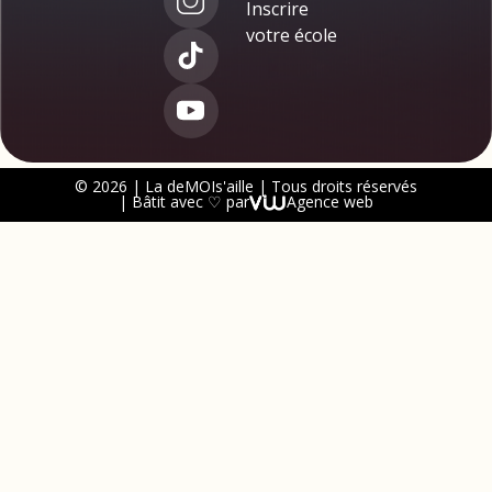
Inscrire
votre école
© 2026 | La deMOIs'aille | Tous droits réservés
| Bâtit avec ♡ par
Agence web