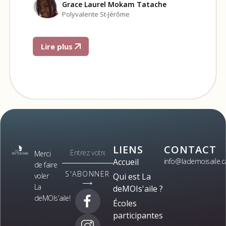
Grace Laurel Mokam Tatache
Polyvalente St-Jérôme
Lire plus
LIENS
CONTACT
Merci
Accueil
info@lademoisaile.c
de faire
S'ABONNER
voler
Qui est La
⟶
La
deMOIs'aile ?
deMOIs’aile!
Écoles
participantes