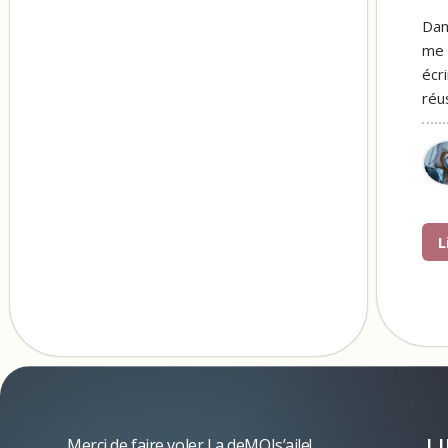
Dan
me 
écr
réu
L
L
Merci de faire voler La deMOIs’aile!