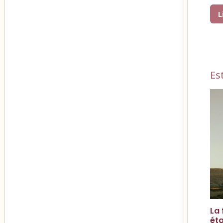
L
Es
La 
ét