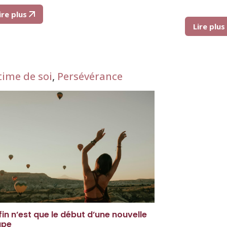
ire plus
Lire plu
time de soi
,
Persévérance
fin n’est que le début d’une nouvelle
ape