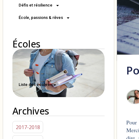
Défis et résilience
École, passions & rêves
Écoles
Po
Liste des écoles
Archives
Pour 
2017-2018
Merci
dire,