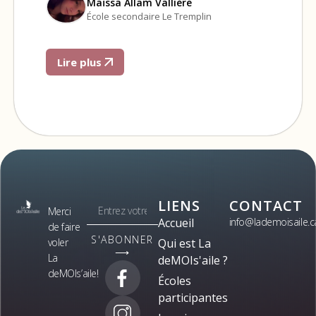
Maïssa Allam Vallière
École secondaire Le Tremplin
Lire plus
LIENS
CONTACT
Merci
Accueil
info@lademoisaile.c
de faire
S'ABONNER
voler
Qui est La
⟶
La
deMOIs'aile ?
deMOIs’aile!
Écoles
participantes