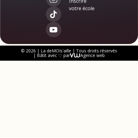
Inscrire
votre école
© 2026 | La deMOIs'aille | Tous droits réservés
| Bâtit avec ♡ par
Agence web