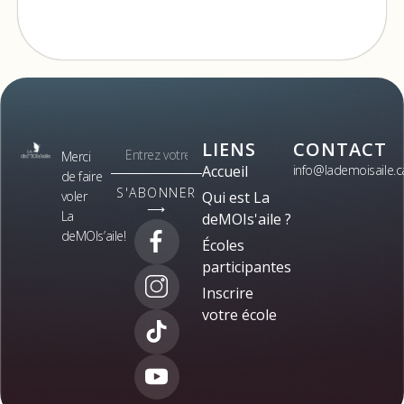
LIENS
CONTACT
Merci
Accueil
info@lademoisaile.c
de faire
S'ABONNER
voler
Qui est La
⟶
La
deMOIs'aile ?
deMOIs’aile!
Écoles
participantes
Inscrire
votre école