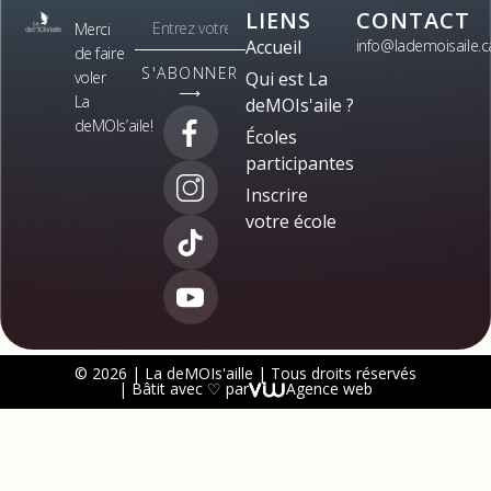
LIENS
CONTACT
Merci
Accueil
info@lademoisaile.c
de faire
S'ABONNER
voler
Qui est La
⟶
La
deMOIs'aile ?
deMOIs’aile!
Écoles
participantes
Inscrire
votre école
© 2026 | La deMOIs'aille | Tous droits réservés
| Bâtit avec ♡ par
Agence web