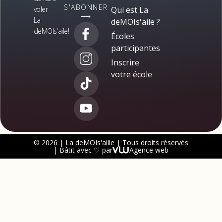
S'ABONNER
voler
Qui est La
⟶
La
deMOIs'aile ?
deMOIs’aile!
Écoles
participantes
Inscrire
votre école
© 2026 | La deMOIs'aille | Tous droits réservés
| Bâtit avec ♡ par
Agence web