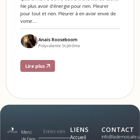
Ne plus avoir d’énergie pour rien. Pleurer
pour tout et rien. Pleurer à en avoir envie de
vomir.…
Anaïs Rooseboom
Polyvalente St-Jérôme
Lire plus
LIENS
CONTACT
Merci
Accueil
info@lademoisaile.c
de faire