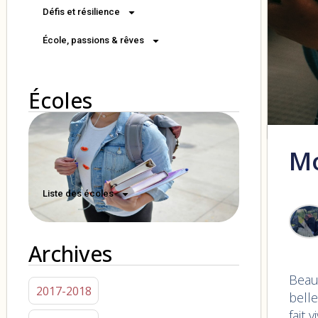
Défis et résilience
École, passions & rêves
Écoles
Mo
Liste des écoles
Archives
Beau
2017-2018
belle
fait