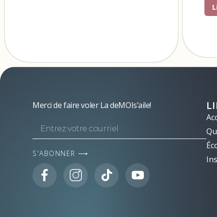
L
L
Merci de faire voler La deMOIs’aile!
Acc
Qui
Éc
S'ABONNER ⟶
Ins