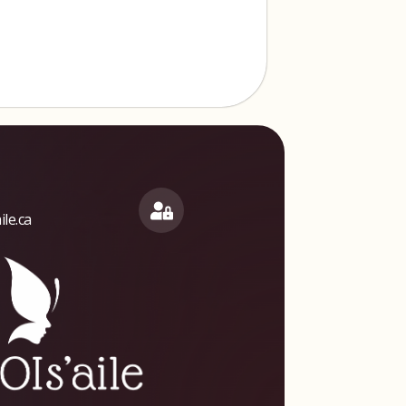
le.ca