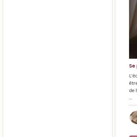
Se 
L’é
êtr
de 
…