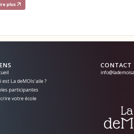
ire plus
IENS
CONTACT
ueil
info@lademoisai
 est La deMOIs'aile ?
oles participantes
crire votre école