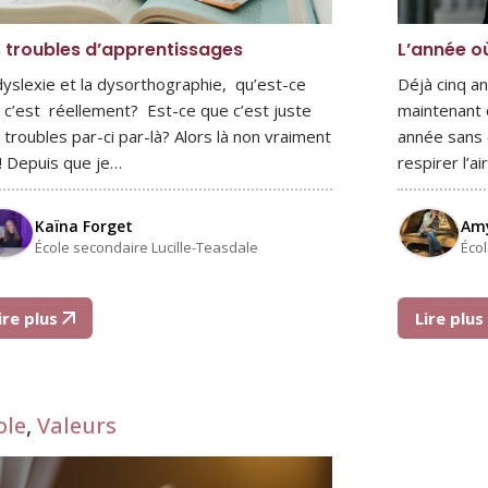
 troubles d’apprentissages
L’année où
dyslexie et la dysorthographie, qu’est-ce
Déjà cinq a
 c’est réellement? Est-ce que c’est juste
maintenant d
 troubles par-ci par-là? Alors là non vraiment
année sans c
! Depuis que je…
respirer l’
Kaïna Forget
Amy
École secondaire Lucille-Teasdale
Éco
ire plus
Lire plu
ole
,
Valeurs