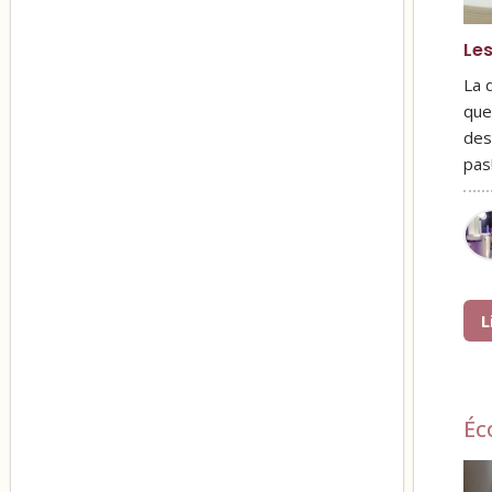
Les
La 
que
des
pas
L
Éc