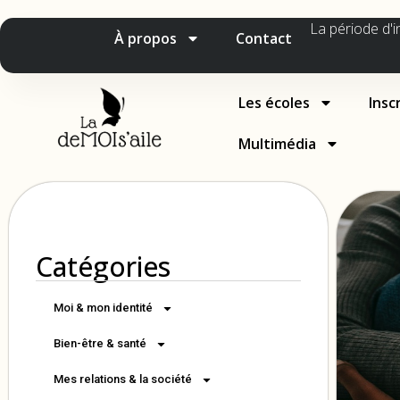
La période d'i
À propos
Contact
Les écoles
Insc
Multimédia
Catégories
Moi & mon identité
Bien-être & santé
Mes relations & la société