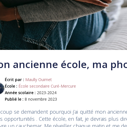
n ancienne école, ma ph
Écrit par :
Maully Ouimet
École :
École secondaire Curé-Mercure
Année scolaire :
2023-2024
Publié le :
8 novembre 2023
coup se demandent pourquoi j’ai quitté mon ancienne é
s opportunités . Cette école, en fait, je devrais plus d
 vivre un cauchemar. Me réveiller chaque matin et me d