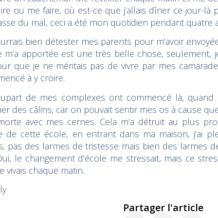
ire ou me faire, où est-ce que j’allais dîner ce jour-
asse du mal, ceci a été mon quotidien pendant quatre 
ourrais bien détester mes parents pour m’avoir envoyée 
e m’a apportée est une très belle chose, seulement, j
jour que je ne méritais pas de vivre par mes camarades
encé à y croire.
lupart de mes complexes ont commencé là, quand le
r des câlins, car on pouvait sentir mes os à cause que j
r morte avec mes cernes. Cela m’a détruit au plus pro
ie de cette école, en entrant dans ma maison, j’ai 
s, pas des larmes de tristesse mais bien des larmes de
 Oui, le changement d’école me stressait, mais ce stre
e vivais chaque matin.
ly
Partager l'article