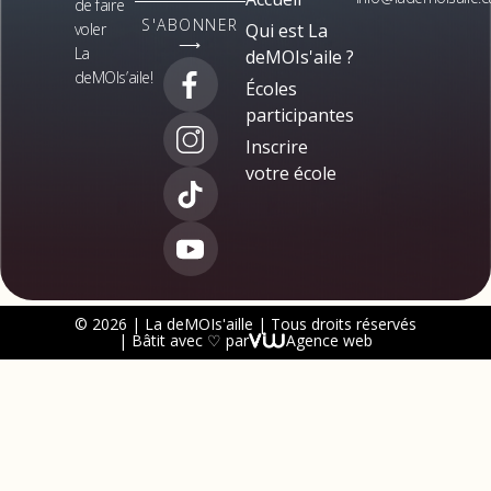
de faire
S'ABONNER
voler
Qui est La
⟶
La
deMOIs'aile ?
deMOIs’aile!
Écoles
participantes
Inscrire
votre école
© 2026 | La deMOIs'aille | Tous droits réservés
| Bâtit avec ♡ par
Agence web