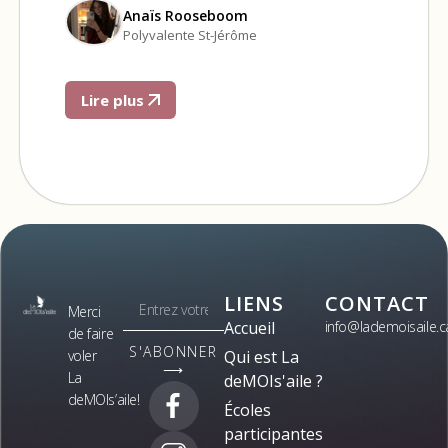
Anaïs Rooseboom
Polyvalente St-Jérôme
Lire plus
LIENS
CONTACT
Merci
Accueil
info@lademoisaile.c
de faire
S'ABONNER
voler
Qui est La
⟶
La
deMOIs'aile ?
deMOIs’aile!
Écoles
participantes