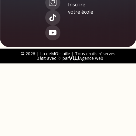
Inscrire
votre école
© 2026 | La deMOIs'aille | Tous droits réservés
| Bâtit avec ♡ par
Agence web